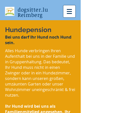
dogsitter.lu
Reimberg
Hundepension
Bei uns darf Ihr Hund noch Hund
sein.
Alles Hunde verbringen Ihren
Aufenthalt bei uns in der Familie und
in Gruppenhaltung. Das bedeutet,
Ihr Hund muss nicht in einen
Zwinger oder in ein Hundezimmer,
sondern kann unseren großen,
umzäunten Garten oder unser
Wohnzimmer uneingeschränkt & frei
nutzen.
Ihr Hund wird bei uns als
Familienmitglied angesehen. Ihr